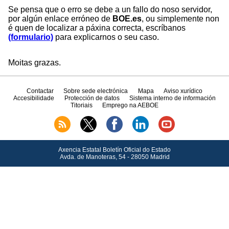
Se pensa que o erro se debe a un fallo do noso servidor,
por algún enlace erróneo de
BOE.es
, ou simplemente non
é quen de localizar a páxina correcta, escríbanos
(formulario)
para explicarnos o seu caso.
Moitas grazas.
Contactar
Sobre sede electrónica
Mapa
Aviso xurídico
Accesibilidade
Protección de datos
Sistema interno de información
Titoriais
Emprego na AEBOE
Axencia Estatal Boletín Oficial do Estado
Avda.
de Manoteras, 54 - 28050 Madrid