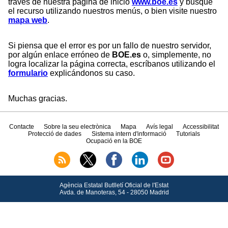
través de nuestra página de inicio
www.boe.es
y busque
el recurso utilizando nuestros menús, o bien visite nuestro
mapa web
.
Si piensa que el error es por un fallo de nuestro servidor,
por algún enlace erróneo de
BOE.es
o, simplemente, no
logra localizar la página correcta, escríbanos utilizando el
formulario
explicándonos su caso.
Muchas gracias.
Contacte
Sobre la seu electrònica
Mapa
Avís legal
Accessibilitat
Protecció de dades
Sistema intern d'informació
Tutorials
Ocupació en la BOE
Agència Estatal Butlletí Oficial de l'Estat
Avda.
de Manoteras, 54 - 28050 Madrid