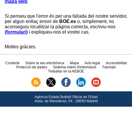
mapa web
.
Si penseu que l'error és per una fallada del nostre servidor,
per algun enllaç erroni de
BOE.es
o, simplement, no
aconseguiu localitzar la pàgina correcta, escriviu-nos
(formulari)
i expliqueu-nos el vostre cas.
Moltes gràcies.
Contacte
Sobre la seu electrònica
Mapa
Avís legal
Accessibilitat
Protecció de dades
Sistema intern d'informació
Tutorials
Treballar en la AEBOE
Agència Estatal Butlletí Oficial de l'Estat
Avda.
de Manoteras, 54 - 28050 Madrid