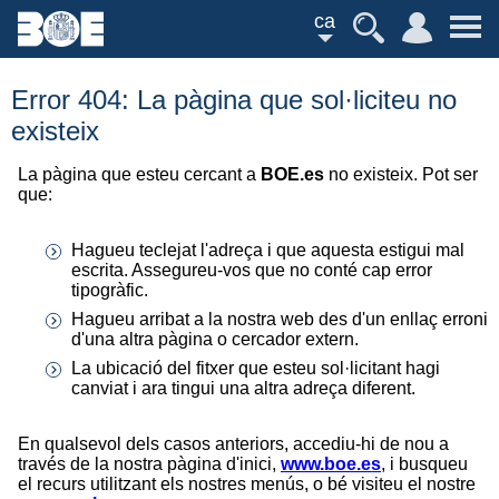
ca
Error 404: La pàgina que sol·liciteu no
existeix
La pàgina que esteu cercant a
BOE.es
no existeix. Pot ser
que:
Hagueu teclejat l'adreça i que aquesta estigui mal
escrita. Assegureu-vos que no conté cap error
tipogràfic.
Hagueu arribat a la nostra web des d'un enllaç erroni
d'una altra pàgina o cercador extern.
La ubicació del fitxer que esteu sol·licitant hagi
canviat i ara tingui una altra adreça diferent.
En qualsevol dels casos anteriors, accediu-hi de nou a
través de la nostra pàgina d'inici,
www.boe.es
, i busqueu
el recurs utilitzant els nostres menús, o bé visiteu el nostre