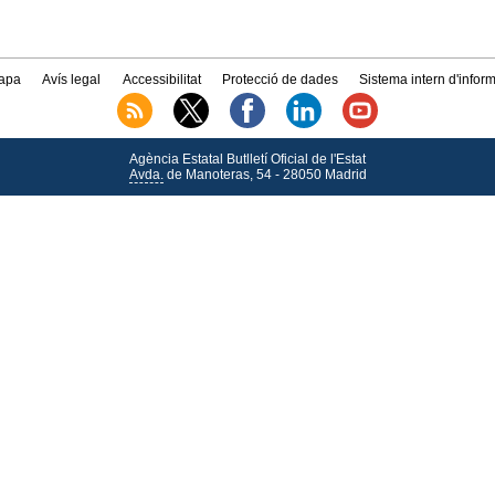
apa
Avís legal
Accessibilitat
Protecció de dades
Sistema intern d'infor
Agència Estatal Butlletí Oficial de l'Estat
Avda.
de Manoteras, 54 - 28050 Madrid