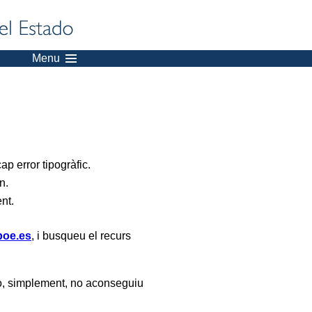
Menu
p error tipogràfic.
n.
ent.
oe.es
, i busqueu el recurs
, simplement, no aconseguiu