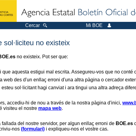
Cercar
Mi BOE
sol·liciteu no existeix
BOE.es
no existeix. Pot ser que:
i que aquesta estigui mal escrita. Assegureu-vos que no conté ca
a web des d'un enllaç erroni d'una altra pàgina o cercador exter
 esteu sol·licitant hagi canviat i ara tingui una altra adreça difer
s, accediu-hi de nou a través de la nostra pàgina d'inici,
www.b
é visiteu el nostre
mapa web
.
 fallada del nostre servidor, per algun enllaç erroni de
BOE.es
o
scriviu-nos
(formulari)
i expliqueu-nos el vostre cas.