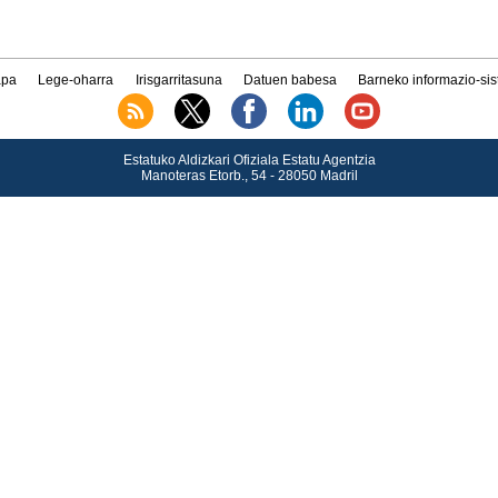
pa
Lege-oharra
Irisgarritasuna
Datuen babesa
Barneko informazio-si
Estatuko Aldizkari Ofiziala Estatu Agentzia
Manoteras Etorb., 54 - 28050 Madril