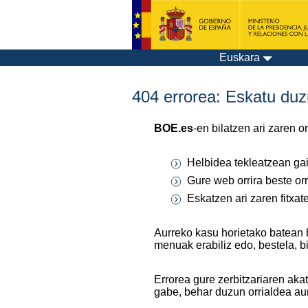
Euskara
404 errorea: Eskatu duzu
BOE.es
-en bilatzen ari zaren 
Helbidea tekleatzean gaiz
Gure web orrira beste orr
Eskatzen ari zaren fitxa
Aurreko kasu horietako batean 
menuak erabiliz edo, bestela, b
Errorea gure zerbitzariaren aka
gabe, behar duzun orrialdea au