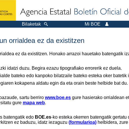
Bilaketak
Mi BOE
n orrialdea ez da existitzen
orrialdea ez da existitzen. Honako arrazoi hauetako batengatik iz
ki idatzi duzu. Begira ezazu tipografiako errorerik ez duela.
ialde bateko edo kanpoko bilatzaile bateko esteka oker batetik ir
tegiaren kokapena aldatu egin da eta orain beste helbide bat du.
bazaude, sartu berriro
www.boe.es
gure hasierako orrialdean et
isitatu gure
mapa web
.
ts batengatik edo
BOE.es
-ko esteka okerren batengatik gertatu 
rkitzen ez baduzu, idatz iezaguzu
(formularioa)
helbidera, zure