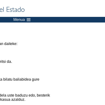
Menua
an daiteke:
itsi da.
a bilatu baliabidea gure
dela uste baduzu edo, besterik
 kasua azalduz.