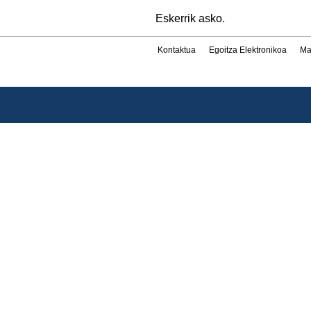
Eskerrik asko.
Kontaktua
Egoitza Elektronikoa
Ma