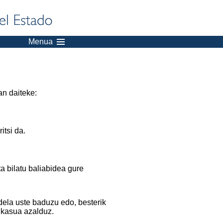
Menua
an daiteke:
itsi da.
a bilatu baliabidea gure
dela uste baduzu edo, besterik
 kasua azalduz.