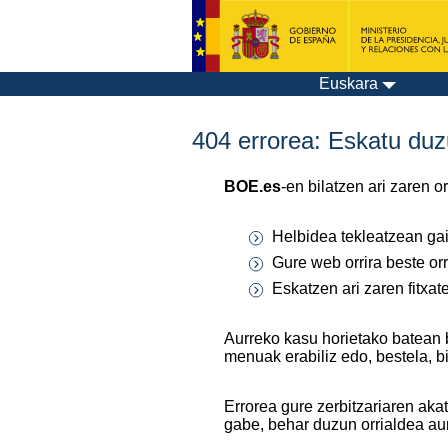
Euskara
404 errorea: Eskatu duzu
BOE.es
-en bilatzen ari zaren 
Helbidea tekleatzean gaiz
Gure web orrira beste orr
Eskatzen ari zaren fitxa
Aurreko kasu horietako batean 
menuak erabiliz edo, bestela, b
Errorea gure zerbitzariaren aka
gabe, behar duzun orrialdea au