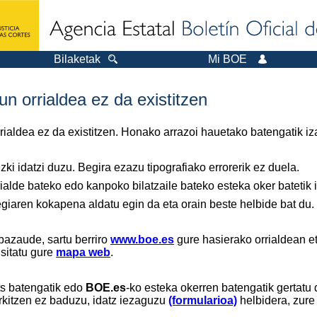
Bilaketak
Mi BOE
n orrialdea ez da existitzen
orrialdea ez da existitzen. Honako arrazoi hauetako batengatik iz
ki idatzi duzu. Begira ezazu tipografiako errorerik ez duela.
ialde bateko edo kanpoko bilatzaile bateko esteka oker batetik ir
tegiaren kokapena aldatu egin da eta orain beste helbide bat du.
bazaude, sartu berriro
www.boe.es
gure hasierako orrialdean et
isitatu gure
mapa web
.
ts batengatik edo
BOE.es
-ko esteka okerren batengatik gertatu 
rkitzen ez baduzu, idatz iezaguzu
(formularioa)
helbidera, zure