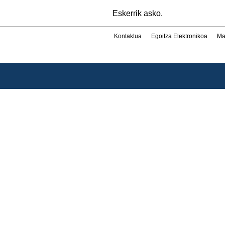
Eskerrik asko.
Kontaktua
Egoitza Elektronikoa
Ma