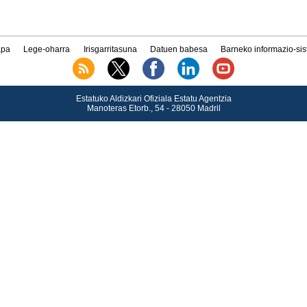
pa
Lege-oharra
Irisgarritasuna
Datuen babesa
Barneko informazio-si
Estatuko Aldizkari Ofiziala Estatu Agentzia
Manoteras Etorb., 54 - 28050 Madril