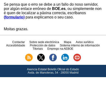
Se pensa que o erro se debe a un fallo do noso servidor,
por algún enlace erróneo de
BOE.es
, ou simplemente non
é quen de localizar a páxina correcta, escríbanos
(formulario)
para explicarnos o seu caso.
Moitas grazas.
Contactar
Sobre sede electrónica
Mapa
Aviso xurídico
Accesibilidade
Protección de datos
Sistema interno de información
Titoriais
Emprego na AEBOE
Axencia Estatal Boletín Oficial do Estado
Avda.
de Manoteras, 54 - 28050 Madrid