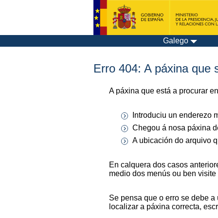
Galego
Erro 404: A páxina que s
A páxina que está a procurar e
Introduciu un enderezo m
Chegou á nosa páxina de
A ubicación do arquivo q
En calquera dos casos anterior
medio dos menús ou ben visite
Se pensa que o erro se debe a 
localizar a páxina correcta, es