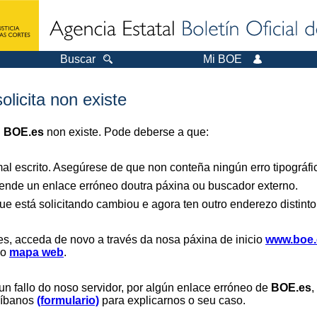
Buscar
Mi BOE
olicita non existe
n
BOE.es
non existe. Pode deberse a que:
al escrito. Asegúrese de que non conteña ningún erro tipográfi
nde un enlace erróneo doutra páxina ou buscador externo.
ue está solicitando cambiou e agora ten outro enderezo distinto
es, acceda de novo a través da nosa páxina de inicio
www.boe.
 o
mapa web
.
un fallo do noso servidor, por algún enlace erróneo de
BOE.es
,
críbanos
(formulario)
para explicarnos o seu caso.