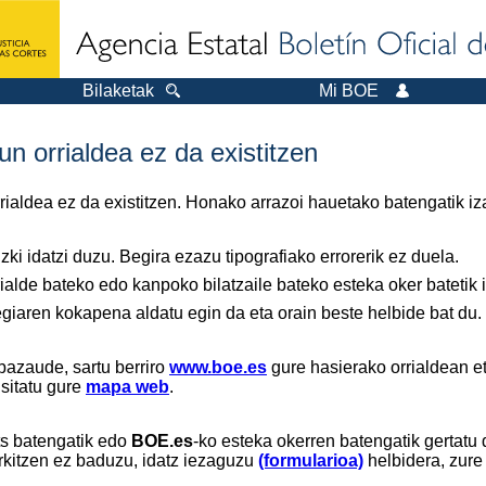
Bilaketak
Mi BOE
n orrialdea ez da existitzen
orrialdea ez da existitzen. Honako arrazoi hauetako batengatik iz
ki idatzi duzu. Begira ezazu tipografiako errorerik ez duela.
ialde bateko edo kanpoko bilatzaile bateko esteka oker batetik ir
tegiaren kokapena aldatu egin da eta orain beste helbide bat du.
bazaude, sartu berriro
www.boe.es
gure hasierako orrialdean et
isitatu gure
mapa web
.
ts batengatik edo
BOE.es
-ko esteka okerren batengatik gertatu 
rkitzen ez baduzu, idatz iezaguzu
(formularioa)
helbidera, zure