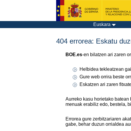
Euskara
404 errorea: Eskatu duzu
BOE.es
-en bilatzen ari zaren 
Helbidea tekleatzean gaiz
Gure web orrira beste orr
Eskatzen ari zaren fitxa
Aurreko kasu horietako batean 
menuak erabiliz edo, bestela, b
Errorea gure zerbitzariaren aka
gabe, behar duzun orrialdea au