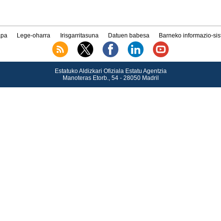
pa
Lege-oharra
Irisgarritasuna
Datuen babesa
Barneko informazio-si
Estatuko Aldizkari Ofiziala Estatu Agentzia
Manoteras Etorb., 54 - 28050 Madril