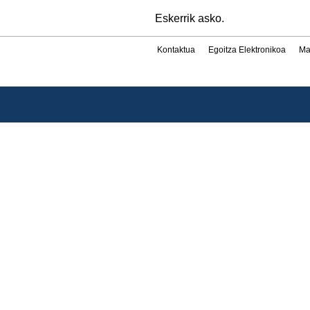
Eskerrik asko.
Kontaktua
Egoitza Elektronikoa
Ma