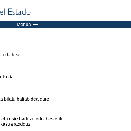
Menua
an daiteke:
itsi da.
a bilatu baliabidea gure
dela uste baduzu edo, besterik
 kasua azalduz.