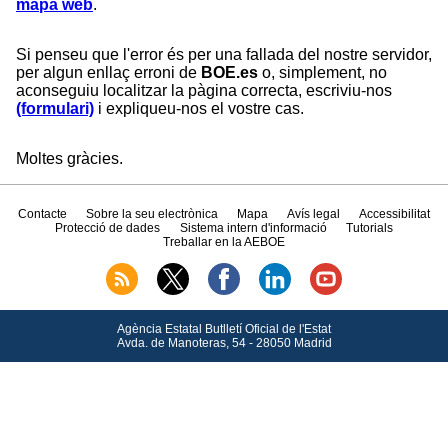
mapa web
.
Si penseu que l'error és per una fallada del nostre servidor,
per algun enllaç erroni de
BOE.es
o, simplement, no
aconseguiu localitzar la pàgina correcta, escriviu-nos
(formulari)
i expliqueu-nos el vostre cas.
Moltes gràcies.
Contacte
Sobre la seu electrònica
Mapa
Avís legal
Accessibilitat
Protecció de dades
Sistema intern d'informació
Tutorials
Treballar en la AEBOE
Agència Estatal Butlletí Oficial de l'Estat
Avda.
de Manoteras, 54 - 28050 Madrid