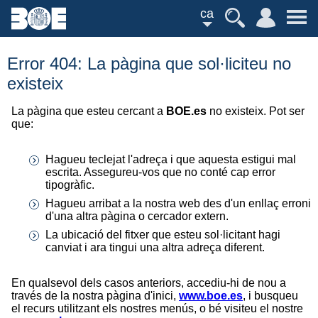
ca
Error 404: La pàgina que sol·liciteu no
existeix
La pàgina que esteu cercant a
BOE.es
no existeix. Pot ser
que:
Hagueu teclejat l'adreça i que aquesta estigui mal
escrita. Assegureu-vos que no conté cap error
tipogràfic.
Hagueu arribat a la nostra web des d'un enllaç erroni
d'una altra pàgina o cercador extern.
La ubicació del fitxer que esteu sol·licitant hagi
canviat i ara tingui una altra adreça diferent.
En qualsevol dels casos anteriors, accediu-hi de nou a
través de la nostra pàgina d'inici,
www.boe.es
, i busqueu
el recurs utilitzant els nostres menús, o bé visiteu el nostre