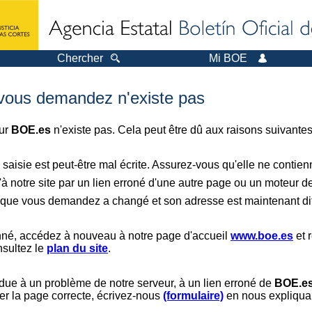
Chercher
Mi BOE
 vous demandez n'existe pas
sur
BOE.es
n'existe pas. Cela peut être dû aux raisons suivantes
saisie est peut-être mal écrite. Assurez-vous qu'elle ne contie
à notre site par un lien erroné d'une autre page ou un moteur d
er que vous demandez a changé et son adresse est maintenant dif
nné, accédez à nouveau à notre page d'accueil
www.boe.es
et 
nsultez le
plan du site
.
 due à un problème de notre serveur, à un lien erroné de
BOE.e
er la page correcte, écrivez-nous
(formulaire)
en nous expliquan