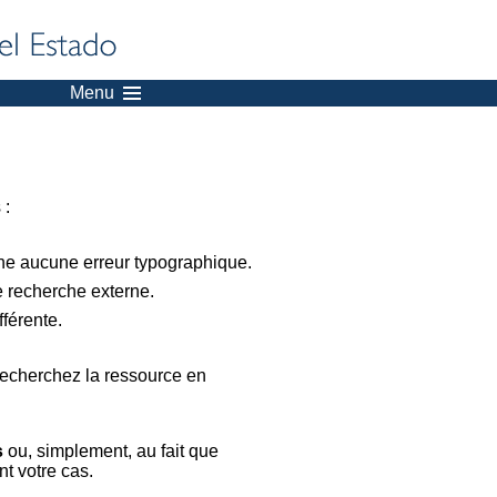
Menu
 :
nne aucune erreur typographique.
e recherche externe.
férente.
recherchez la ressource en
s
ou, simplement, au fait que
t votre cas.