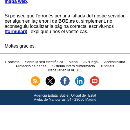
mapa web
.
Si penseu que l'error és per una fallada del nostre servidor,
per algun enllaç erroni de
BOE.es
o, simplement, no
aconseguiu localitzar la pàgina correcta, escriviu-nos
(formulari)
i expliqueu-nos el vostre cas.
Moltes gràcies.
Contacte
Sobre la seu electrònica
Mapa
Avís legal
Accessibilitat
Protecció de dades
Sistema intern d'informació
Tutorials
Treballar en la AEBOE
Agència Estatal Butlletí Oficial de l'Estat
Avda.
de Manoteras, 54 - 28050 Madrid