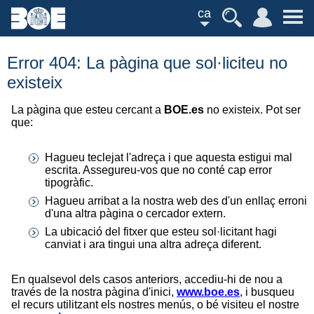
ca
Error 404: La pàgina que sol·liciteu no
existeix
La pàgina que esteu cercant a
BOE.es
no existeix. Pot ser
que:
Hagueu teclejat l'adreça i que aquesta estigui mal
escrita. Assegureu-vos que no conté cap error
tipogràfic.
Hagueu arribat a la nostra web des d'un enllaç erroni
d'una altra pàgina o cercador extern.
La ubicació del fitxer que esteu sol·licitant hagi
canviat i ara tingui una altra adreça diferent.
En qualsevol dels casos anteriors, accediu-hi de nou a
través de la nostra pàgina d'inici,
www.boe.es
, i busqueu
el recurs utilitzant els nostres menús, o bé visiteu el nostre