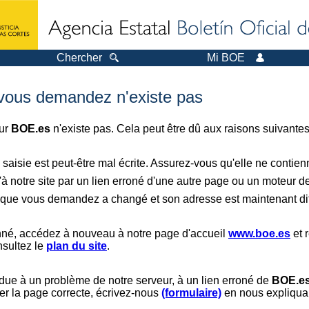
Chercher
Mi BOE
 vous demandez n'existe pas
sur
BOE.es
n'existe pas. Cela peut être dû aux raisons suivantes
saisie est peut-être mal écrite. Assurez-vous qu'elle ne contie
à notre site par un lien erroné d'une autre page ou un moteur d
er que vous demandez a changé et son adresse est maintenant dif
nné, accédez à nouveau à notre page d'accueil
www.boe.es
et 
nsultez le
plan du site
.
 due à un problème de notre serveur, à un lien erroné de
BOE.e
er la page correcte, écrivez-nous
(formulaire)
en nous expliquan