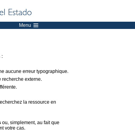
Menu
 :
nne aucune erreur typographique.
e recherche externe.
férente.
recherchez la ressource en
s
ou, simplement, au fait que
t votre cas.