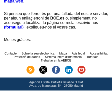
mapa web
.
Si penseu que l'error és per una fallada del nostre servidor,
per algun enllaç erroni de
BOE.es
o, simplement, no
aconseguiu localitzar la pàgina correcta, escriviu-nos
(formulari)
i expliqueu-nos el vostre cas.
Moltes gràcies.
Contacte
Sobre la seu electrònica
Mapa
Avís legal
Accessibilitat
Protecció de dades
Sistema intern d'informació
Tutorials
Treballar en la AEBOE
Agència Estatal Butlletí Oficial de l'Estat
Avda.
de Manoteras, 54 - 28050 Madrid