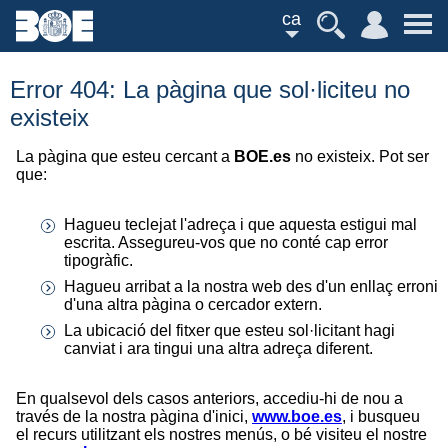
ca
Error 404: La pàgina que sol·liciteu no
existeix
La pàgina que esteu cercant a
BOE.es
no existeix. Pot ser
que:
Hagueu teclejat l'adreça i que aquesta estigui mal
escrita. Assegureu-vos que no conté cap error
tipogràfic.
Hagueu arribat a la nostra web des d'un enllaç erroni
d'una altra pàgina o cercador extern.
La ubicació del fitxer que esteu sol·licitant hagi
canviat i ara tingui una altra adreça diferent.
En qualsevol dels casos anteriors, accediu-hi de nou a
través de la nostra pàgina d'inici,
www.boe.es
, i busqueu
el recurs utilitzant els nostres menús, o bé visiteu el nostre