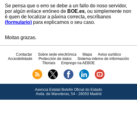
Se pensa que o erro se debe a un fallo do noso servidor,
por algún enlace erróneo de
BOE.es
, ou simplemente non
é quen de localizar a páxina correcta, escríbanos
(formulario)
para explicarnos o seu caso.
Moitas grazas.
Contactar
Sobre sede electrónica
Mapa
Aviso xurídico
Accesibilidade
Protección de datos
Sistema interno de información
Titoriais
Emprego na AEBOE
Axencia Estatal Boletín Oficial do Estado
Avda.
de Manoteras, 54 - 28050 Madrid