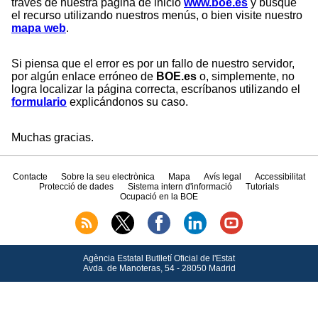
través de nuestra página de inicio
www.boe.es
y busque
el recurso utilizando nuestros menús, o bien visite nuestro
mapa web
.
Si piensa que el error es por un fallo de nuestro servidor,
por algún enlace erróneo de
BOE.es
o, simplemente, no
logra localizar la página correcta, escríbanos utilizando el
formulario
explicándonos su caso.
Muchas gracias.
Contacte
Sobre la seu electrònica
Mapa
Avís legal
Accessibilitat
Protecció de dades
Sistema intern d'informació
Tutorials
Ocupació en la BOE
Agència Estatal Butlletí Oficial de l'Estat
Avda.
de Manoteras, 54 - 28050 Madrid