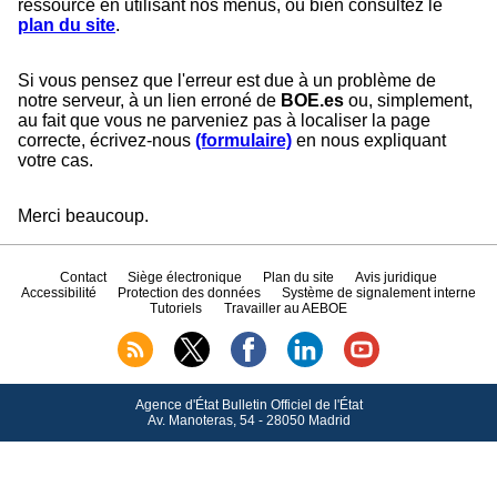
ressource en utilisant nos menus, ou bien consultez le
plan du site
.
Si vous pensez que l'erreur est due à un problème de
notre serveur, à un lien erroné de
BOE.es
ou, simplement,
au fait que vous ne parveniez pas à localiser la page
correcte, écrivez-nous
(formulaire)
en nous expliquant
votre cas.
Merci beaucoup.
Contact
Siège électronique
Plan du site
Avis juridique
Accessibilité
Protection des données
Système de signalement interne
Tutoriels
Travailler au AEBOE
Agence d'État Bulletin Officiel de l'État
Av.
Manoteras, 54 - 28050 Madrid