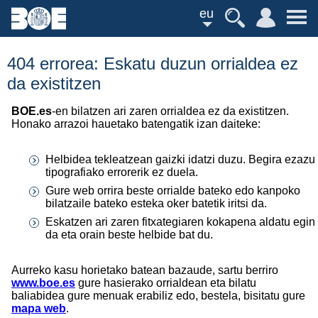
eu
404 errorea: Eskatu duzun orrialdea ez
da existitzen
BOE.es
-en bilatzen ari zaren orrialdea ez da existitzen.
Honako arrazoi hauetako batengatik izan daiteke:
Helbidea tekleatzean gaizki idatzi duzu. Begira ezazu
tipografiako errorerik ez duela.
Gure web orrira beste orrialde bateko edo kanpoko
bilatzaile bateko esteka oker batetik iritsi da.
Eskatzen ari zaren fitxategiaren kokapena aldatu egin
da eta orain beste helbide bat du.
Aurreko kasu horietako batean bazaude, sartu berriro
www.boe.es
gure hasierako orrialdean eta bilatu
baliabidea gure menuak erabiliz edo, bestela, bisitatu gure
mapa web
.