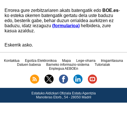
Errorea gure zerbitzariaren akats batengatik edo
BOE.es
-
ko esteka okerren batengatik gertatu dela uste baduzu
edo, besterik gabe, behar duzun orrialdea aurkitzen ez
baduzu, idatz iezaguzu
(formularioa)
helbidera, zure
kasua azalduz.
Eskerrik asko.
Kontaktua
Egoitza Elektronikoa
Mapa
Lege-oharra
Irisgarritasuna
Datuen babesa
Barneko informazio-sistema
Tutorialak
Enplegua AEBOEn
Estatuko Aldizkari Ofiziala Estatu Agentzia
Manoteras Etorb., 54 - 28050 Madril