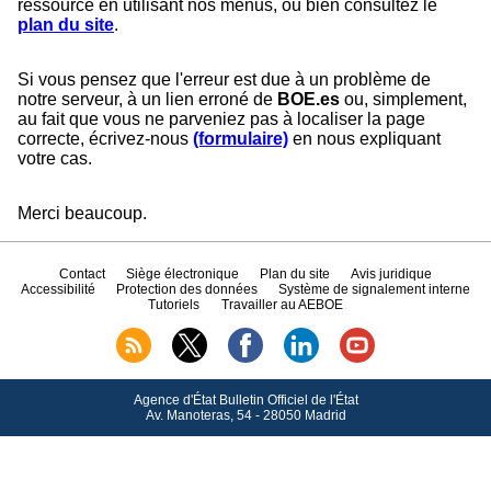
ressource en utilisant nos menus, ou bien consultez le
plan du site
.
Si vous pensez que l'erreur est due à un problème de
notre serveur, à un lien erroné de
BOE.es
ou, simplement,
au fait que vous ne parveniez pas à localiser la page
correcte, écrivez-nous
(formulaire)
en nous expliquant
votre cas.
Merci beaucoup.
Contact
Siège électronique
Plan du site
Avis juridique
Accessibilité
Protection des données
Système de signalement interne
Tutoriels
Travailler au AEBOE
Agence d'État Bulletin Officiel de l'État
Av.
Manoteras, 54 - 28050 Madrid