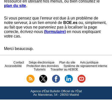
ressource en utilisant nos menus, ou bien consultez le
plan du site
.
Si vous pensez que l'erreur est due à un problème de
notre serveur, à un lien erroné de
BOE.es
ou, simplement,
au fait que vous ne parveniez pas à localiser la page
correcte, écrivez-nous
(formulaire)
en nous expliquant
votre cas.
Merci beaucoup.
Contact
Siège électronique
Plan du site
Avis juridique
Accessibilité
Protection des données
Système de signalement interne
Tutoriels
Travailler au AEBOE
Agence d'État Bulletin Officiel de l'État
Av.
Manoteras, 54 - 28050 Madrid