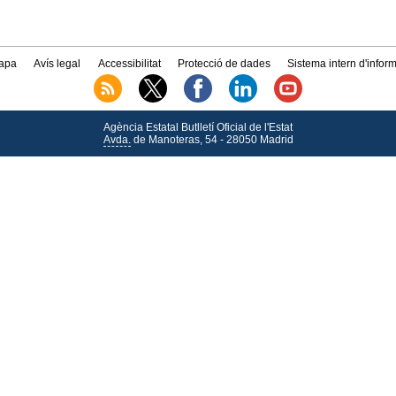
apa
Avís legal
Accessibilitat
Protecció de dades
Sistema intern d'infor
Agència Estatal Butlletí Oficial de l'Estat
Avda.
de Manoteras, 54 - 28050 Madrid