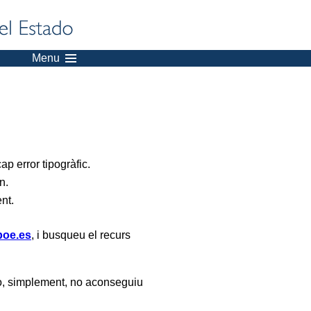
Menu
p error tipogràfic.
n.
ent.
oe.es
, i busqueu el recurs
, simplement, no aconseguiu