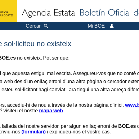
Cercar
Mi BOE
sol·liciteu no existeix
BOE.es
no existeix. Pot ser que:
i que aquesta estigui mal escrita. Assegureu-vos que no conté ca
a web des d'un enllaç erroni d'una altra pàgina o cercador exter
 esteu sol·licitant hagi canviat i ara tingui una altra adreça difer
s, accediu-hi de nou a través de la nostra pàgina d'inici,
www.b
é visiteu el nostre
mapa web
.
 fallada del nostre servidor, per algun enllaç erroni de
BOE.es
o
scriviu-nos
(formulari)
i expliqueu-nos el vostre cas.