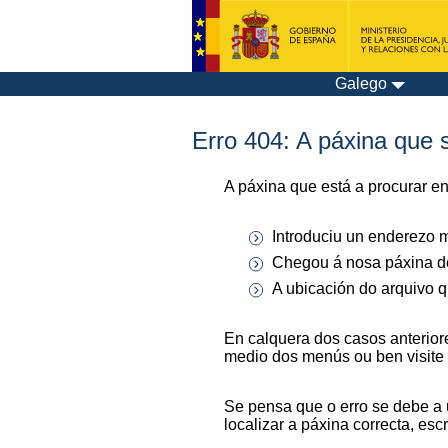
Galego
Erro 404: A páxina que s
A páxina que está a procurar e
Introduciu un enderezo m
Chegou á nosa páxina de
A ubicación do arquivo q
En calquera dos casos anterior
medio dos menús ou ben visite
Se pensa que o erro se debe a 
localizar a páxina correcta, es