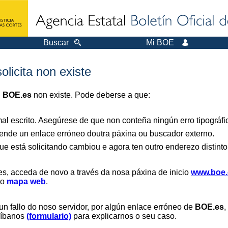
Buscar
Mi BOE
olicita non existe
n
BOE.es
non existe. Pode deberse a que:
al escrito. Asegúrese de que non conteña ningún erro tipográfi
nde un enlace erróneo doutra páxina ou buscador externo.
ue está solicitando cambiou e agora ten outro enderezo distinto
es, acceda de novo a través da nosa páxina de inicio
www.boe.
 o
mapa web
.
un fallo do noso servidor, por algún enlace erróneo de
BOE.es
,
críbanos
(formulario)
para explicarnos o seu caso.