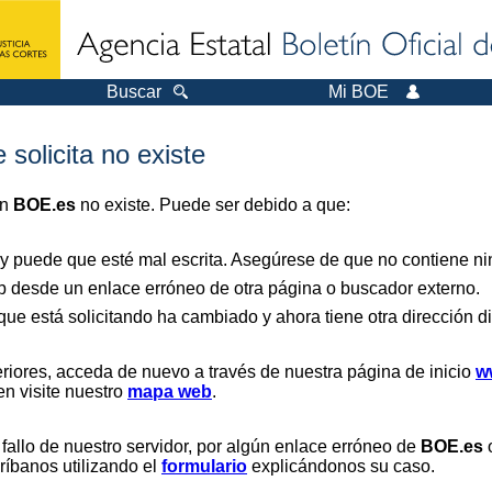
Buscar
Mi BOE
 solicita no existe
en
BOE.es
no existe. Puede ser debido a que:
 y puede que esté mal escrita. Asegúrese de que no contiene nin
b desde un enlace erróneo de otra página o buscador externo.
que está solicitando ha cambiado y ahora tiene otra dirección di
riores, acceda de nuevo a través de nuestra página de inicio
w
en visite nuestro
mapa web
.
 fallo de nuestro servidor, por algún enlace erróneo de
BOE.es
o
críbanos utilizando el
formulario
explicándonos su caso.