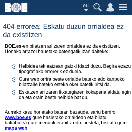
eu
404 errorea: Eskatu duzun orrialdea ez
da existitzen
BOE.es
-en bilatzen ari zaren orrialdea ez da existitzen.
Honako arrazoi hauetako batengatik izan daiteke:
Helbidea tekleatzean gaizki idatzi duzu. Begira ezazu
tipografiako errorerik ez duela.
Gure web orrira beste orrialde bateko edo kanpoko
bilatzaile bateko esteka oker batetik iritsi da.
Eskatzen ari zaren fitxategiaren kokapena aldatu egin
da eta orain beste helbide bat du.
Aurreko kasu horietako batean bazaude, sartu berriro
www.boe.es
gure hasierako orrialdean eta bilatu
baliabidea gure menuak erabiliz edo, bestela, bisitatu gure
mapa web
.