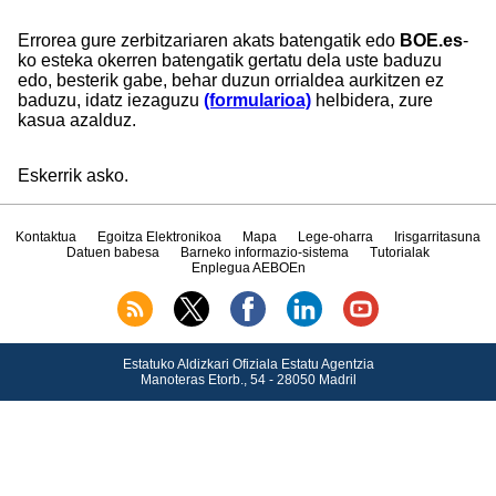
Errorea gure zerbitzariaren akats batengatik edo
BOE.es
-
ko esteka okerren batengatik gertatu dela uste baduzu
edo, besterik gabe, behar duzun orrialdea aurkitzen ez
baduzu, idatz iezaguzu
(formularioa)
helbidera, zure
kasua azalduz.
Eskerrik asko.
Kontaktua
Egoitza Elektronikoa
Mapa
Lege-oharra
Irisgarritasuna
Datuen babesa
Barneko informazio-sistema
Tutorialak
Enplegua AEBOEn
Estatuko Aldizkari Ofiziala Estatu Agentzia
Manoteras Etorb., 54 - 28050 Madril