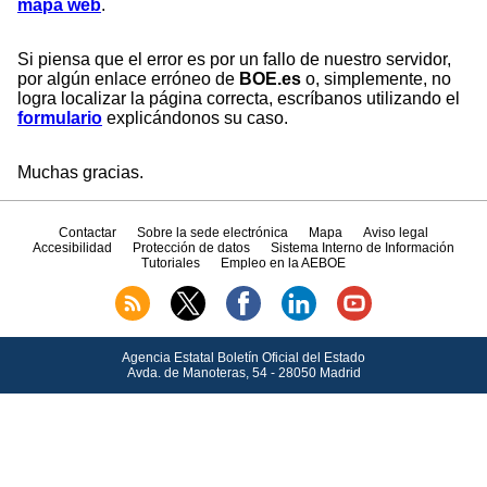
mapa web
.
Si piensa que el error es por un fallo de nuestro servidor,
por algún enlace erróneo de
BOE.es
o, simplemente, no
logra localizar la página correcta, escríbanos utilizando el
formulario
explicándonos su caso.
Muchas gracias.
Contactar
Sobre la sede electrónica
Mapa
Aviso legal
Accesibilidad
Protección de datos
Sistema Interno de Información
Tutoriales
Empleo en la AEBOE
Agencia Estatal Boletín Oficial del Estado
Avda.
de Manoteras, 54 - 28050 Madrid