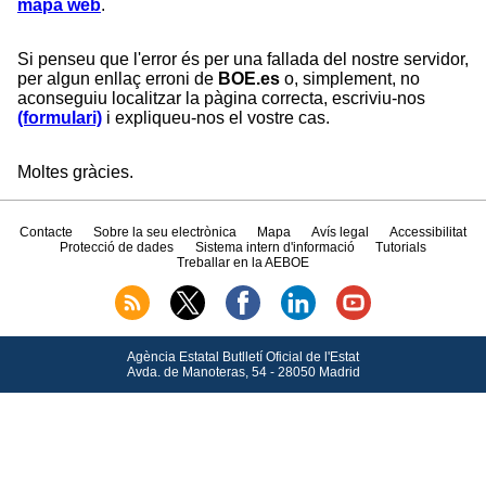
mapa web
.
Si penseu que l'error és per una fallada del nostre servidor,
per algun enllaç erroni de
BOE.es
o, simplement, no
aconseguiu localitzar la pàgina correcta, escriviu-nos
(formulari)
i expliqueu-nos el vostre cas.
Moltes gràcies.
Contacte
Sobre la seu electrònica
Mapa
Avís legal
Accessibilitat
Protecció de dades
Sistema intern d'informació
Tutorials
Treballar en la AEBOE
Agència Estatal Butlletí Oficial de l'Estat
Avda.
de Manoteras, 54 - 28050 Madrid