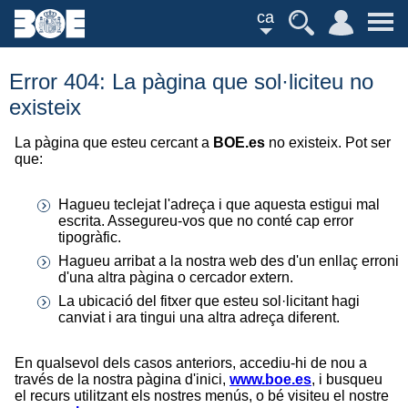
ca
Error 404: La pàgina que sol·liciteu no
existeix
La pàgina que esteu cercant a
BOE.es
no existeix. Pot ser
que:
Hagueu teclejat l'adreça i que aquesta estigui mal
escrita. Assegureu-vos que no conté cap error
tipogràfic.
Hagueu arribat a la nostra web des d'un enllaç erroni
d'una altra pàgina o cercador extern.
La ubicació del fitxer que esteu sol·licitant hagi
canviat i ara tingui una altra adreça diferent.
En qualsevol dels casos anteriors, accediu-hi de nou a
través de la nostra pàgina d'inici,
www.boe.es
, i busqueu
el recurs utilitzant els nostres menús, o bé visiteu el nostre