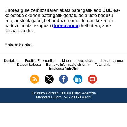
Errorea gure zerbitzariaren akats batengatik edo
BOE.es
-
ko esteka okerren batengatik gertatu dela uste baduzu
edo, besterik gabe, behar duzun orrialdea aurkitzen ez
baduzu, idatz iezaguzu
(formularioa)
helbidera, zure
kasua azalduz.
Eskerrik asko.
Kontaktua
Egoitza Elektronikoa
Mapa
Lege-oharra
Irisgarritasuna
Datuen babesa
Barneko informazio-sistema
Tutorialak
Enplegua AEBOEn
Estatuko Aldizkari Ofiziala Estatu Agentzia
Manoteras Etorb., 54 - 28050 Madril