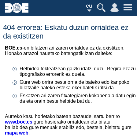
eu
404 errorea: Eskatu duzun orrialdea ez
da existitzen
BOE.es
-en bilatzen ari zaren orrialdea ez da existitzen.
Honako arrazoi hauetako batengatik izan daiteke:
Helbidea tekleatzean gaizki idatzi duzu. Begira ezazu
tipografiako errorerik ez duela.
Gure web orrira beste orrialde bateko edo kanpoko
bilatzaile bateko esteka oker batetik iritsi da.
Eskatzen ari zaren fitxategiaren kokapena aldatu egin
da eta orain beste helbide bat du.
Aurreko kasu horietako batean bazaude, sartu berriro
www.boe.es
gure hasierako orrialdean eta bilatu
baliabidea gure menuak erabiliz edo, bestela, bisitatu gure
mapa web
.