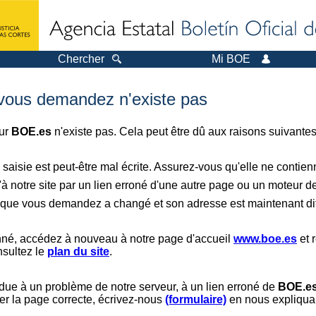
Chercher
Mi BOE
 vous demandez n'existe pas
sur
BOE.es
n'existe pas. Cela peut être dû aux raisons suivantes
saisie est peut-être mal écrite. Assurez-vous qu'elle ne contie
à notre site par un lien erroné d'une autre page ou un moteur d
er que vous demandez a changé et son adresse est maintenant dif
nné, accédez à nouveau à notre page d'accueil
www.boe.es
et 
nsultez le
plan du site
.
 due à un problème de notre serveur, à un lien erroné de
BOE.e
er la page correcte, écrivez-nous
(formulaire)
en nous expliquan