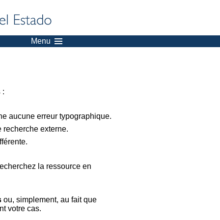
Menu
 :
nne aucune erreur typographique.
e recherche externe.
férente.
recherchez la ressource en
s
ou, simplement, au fait que
t votre cas.