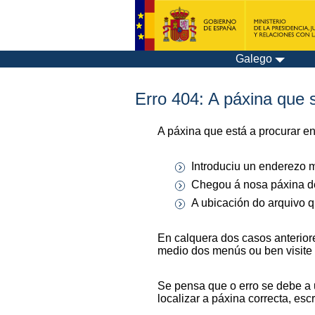
Galego
Erro 404: A páxina que s
A páxina que está a procurar e
Introduciu un enderezo m
Chegou á nosa páxina de
A ubicación do arquivo q
En calquera dos casos anterior
medio dos menús ou ben visite
Se pensa que o erro se debe a 
localizar a páxina correcta, es