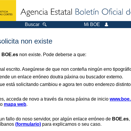
Buscar
Mi BOE
olicita non existe
n
BOE.es
non existe. Pode deberse a que:
al escrito. Asegúrese de que non conteña ningún erro tipográfi
nde un enlace erróneo doutra páxina ou buscador externo.
ue está solicitando cambiou e agora ten outro enderezo distinto
es, acceda de novo a través da nosa páxina de inicio
www.boe.
 o
mapa web
.
un fallo do noso servidor, por algún enlace erróneo de
BOE.es
,
críbanos
(formulario)
para explicarnos o seu caso.