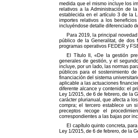
medida que el mismo incluye los impo
relativos a la Administración de l
establecida en el artículo 3 de la 
importes relativos a los beneficio
incluyéndose detalle diferenciado de
Para 2019, la principal novedad 
público de la Generalitat, de dos 
programas operativos FEDER y FSE 
El Título II, «De la gestión p
generales de gestión, y el segundo
incluye, por un lado, las normas par
públicos para el sostenimiento de
financiación del sistema universitar
aplicable a las actuaciones financier
diferente alcance y contenido: el pr
Ley 1/2015, de 6 de febrero, de la
carácter plurianual, que afecta a l
compra; el tercero establece un s
preceptos recoge el procedimie
correspondientes a las bajas por in
El capítulo quinto concreta, par
Ley 1/2015, de 6 de febrero, de la Ge