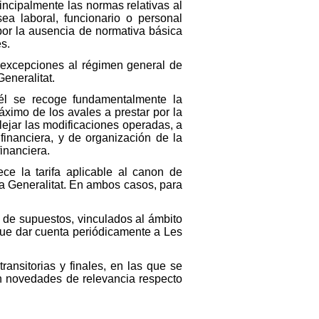
rincipalmente las normas relativas al
sea laboral, funcionario o personal
 por la ausencia de normativa básica
s.
e excepciones al régimen general de
Generalitat.
 él se recoge fundamentalmente la
áximo de los avales a prestar por la
lejar las modificaciones operadas, a
financiera, y de organización de la
financiera.
ce la tarifa aplicable al canon de
 la Generalitat. En ambos casos, para
to de supuestos, vinculados al ámbito
ue dar cuenta periódicamente a Les
ransitorias y finales, en las que se
an novedades de relevancia respecto