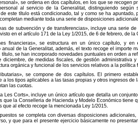
 personal», se ordena en dos capítulos, en los que se recogen p
ersonal al servicio de la Generalitat, distinguiendo según 
o de este título está condicionado, tal y como se ha apuntado,
e completan mediante toda una serie de disposiciones adicionale
íneas de subvención y de transferencias», incluye una serie d
sto en el artículo 171 de la Ley 1/2015, de 6 de febrero, de la 
nes financieras», se estructura en un único capítulo, y en
anual de la Generalitat, además, el texto recoge el importe m
e título, se han incorporado novedades puntuales en orden a ref
 diciembre, de medidas fiscales, de gestión administrativa y 
tura orgánica y funcional de los servicios relativos a la política 
ributarias», se compone de dos capítulos. El primero estable
 a los tipos aplicables a las tasas propias y otros ingresos de
ntan las cuotas.
n a Les Corts», incluye un único artículo que detalla un conjun
os que la Conselleria de Hacienda y Modelo Económico tiene q
es que al efecto recoge la mencionada Ley 1/2015.
puestos se completa con diversas disposiciones adicionales, t
so, y que para el presente ejercicio básicamente no present