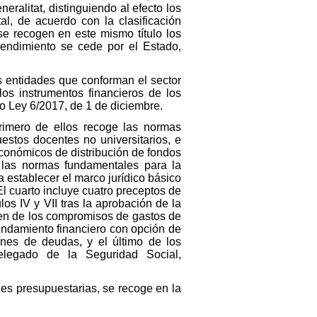
eralitat, distinguiendo al efecto los
al, de acuerdo con la clasificación
 se recogen en este mismo título los
 rendimiento se cede por el Estado,
las entidades que conforman el sector
los instrumentos financieros de los
 Ley 6/2017, de 1 de diciembre.
primero de ellos recoge las normas
estos docentes no universitarios, e
 económicos de distribución de fondos
e las normas fundamentales para la
a establecer el marco jurídico básico
 El cuarto incluye cuatro preceptos de
los IV y VII tras la aprobación de la
men de los compromisos de gastos de
rendamiento financiero con opción de
ones de deudas, y el último de los
elegado de la Seguridad Social,
ones presupuestarias, se recoge en la