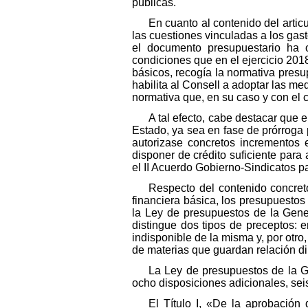
públicas.
En cuanto al contenido del articu
las cuestiones vinculadas a los gas
el documento presupuestario ha 
condiciones que en el ejercicio 2018,
básicos, recogía la normativa presu
habilita al Consell a adoptar las me
normativa que, en su caso y con el 
A tal efecto, cabe destacar que 
Estado, ya sea en fase de prórroga
autorizase concretos incrementos 
disponer de crédito suficiente para
el II Acuerdo Gobierno-Sindicatos pa
Respecto del contenido concreto
financiera básica, los presupuestos 
la Ley de presupuestos de la Gener
distingue dos tipos de preceptos: 
indisponible de la misma y, por otr
de materias que guardan relación dir
La Ley de presupuestos de la Gen
ocho disposiciones adicionales, seis 
El Título I, «De la aprobación 