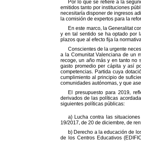
Por lo que se refiere a la segu
emitidos tanto por instituciones p
necesitaría disponer de ingresos ad
la comisión de expertos para la ref
En este marco, la Generalitat c
y en tal sentido se ha optado por 
plazos que al efecto fija la normati
Conscientes de la urgente nece
a la Comunitat Valenciana de un ma
recoge, un año más y en tanto no s
gasto promedio per cápita y así po
competencias. Partida cuya dotació
cumplimiento al principio de sufici
comunidades autónomas, y que asegu
El presupuesto para 2019, ref
derivados de las políticas acordada
siguientes políticas públicas:
a) Lucha contra las situaciones
19/2017, de 20 de diciembre, de ren
b) Derecho a la educación de lo
de los Centros Educativos (EDIFIC