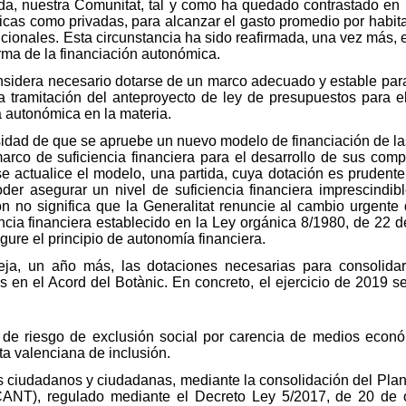
nda, nuestra Comunitat, tal y como ha quedado contrastado en 
úblicas como privadas, para alcanzar el gasto promedio por hab
icionales. Esta circunstancia ha sido reafirmada, una vez más, 
orma de la financiación autonómica.
onsidera necesario dotarse de un marco adecuado y estable par
la tramitación del anteproyecto de ley de presupuestos para e
va autonómica en la materia.
sidad de que se apruebe un nuevo modelo de financiación de 
rco de suficiencia financiera para el desarrollo de sus com
e actualice el modelo, una partida, cuya dotación es prudente
der asegurar un nivel de suficiencia financiera imprescindib
n no significa que la Generalitat renuncie al cambio urgente
encia financiera establecido en la Ley orgánica 8/1980, de 22 d
re el principio de autonomía financiera.
leja, un año más, las dotaciones necesarias para consolida
s en el Acord del Botànic. En concreto, el ejercicio de 2019 s
 de riesgo de exclusión social por carencia de medios económ
ta valenciana de inclusión.
s ciudadanos y ciudadanas, mediante la consolidación del Pla
ANT), regulado mediante el Decreto Ley 5/2017, de 20 de o