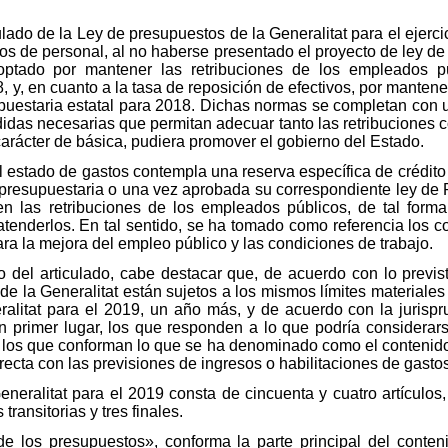
lado de la Ley de presupuestos de la Generalitat para el ejercic
tos de personal, al no haberse presentado el proyecto de ley d
optado por mantener las retribuciones de los empleados p
 y, en cuanto a la tasa de reposición de efectivos, por mantener
puestaria estatal para 2018. Dichas normas se completan con u
didas necesarias que permitan adecuar tanto las retribuciones c
carácter de básica, pudiera promover el gobierno del Estado.
el estado de gastos contempla una reserva específica de crédito
 presupuestaria o una vez aprobada su correspondiente ley de P
en las retribuciones de los empleados públicos, de tal forma
 atenderlos. En tal sentido, se ha tomado como referencia los
ra la mejora del empleo público y las condiciones de trabajo.
 del articulado, cabe destacar que, de acuerdo con lo previst
de la Generalitat están sujetos a los mismos límites materiales 
alitat para el 2019, un año más, y de acuerdo con la jurispru
en primer lugar, los que responden a lo que podría considerar
o, los que conforman lo que se ha denominado como el contenido
ecta con las previsiones de ingresos o habilitaciones de gastos
eralitat para el 2019 consta de cincuenta y cuatro artículos, a
transitorias y tres finales.
de los presupuestos», conforma la parte principal del conten