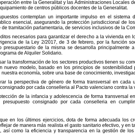
peración entre la Generalitat y las Administraciones Locales de
quipamiento de centros públicos docentes de la Generalitat.
supuestos contemplan un importante impulso en el sistema de
úblico esencial, asegurando la protección jurisdiccional de lo
 de tramitación parlamentaria, de servicios inclusivos de la Co
ditos necesarios para garantizar el derecho a la vivienda en l
vigencia de la Ley 2/2017, de 3 de febrero, por la función so
o presupuestario de la misma se desarrolla principalmente a
ograma de Alquiler Solidario.
lsar la transformación de los sectores productivos tienen su corr
 un nuevo modelo, basado en los principios de sostenibilidad 
de nuestra economía, sobre una base de conocimiento, investiga
tegrar la perspectiva de género de forma transversal en cada 
 consignado por cada conselleria al Pacto valenciano contra la 
protección de la infancia y adolescencia de forma transversal e
 presupuesto consignado por cada conselleria en cumplimi
l que en los últimos ejercicios, dota de forma adecuada los c
eflejar de manera más realista el gasto sanitario efectivo, y en 
o, así como la eficiencia y transparencia en la gestión de los