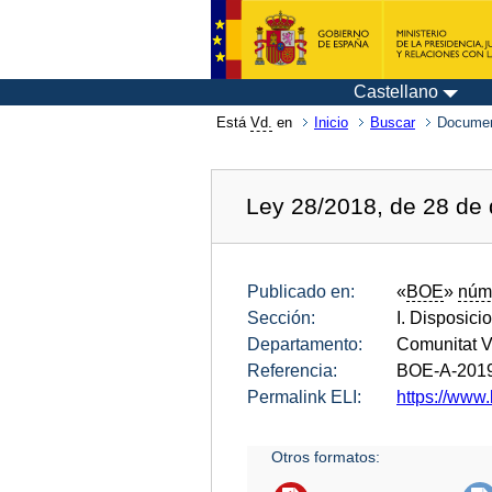
Castellano
Está
Vd.
en
Inicio
Buscar
Documen
Ley 28/2018, de 28 de d
Publicado en:
«
BOE
»
núm
Sección:
I. Disposici
Departamento:
Comunitat V
Referencia:
BOE-A-201
Permalink ELI:
https://www.
Otros formatos: