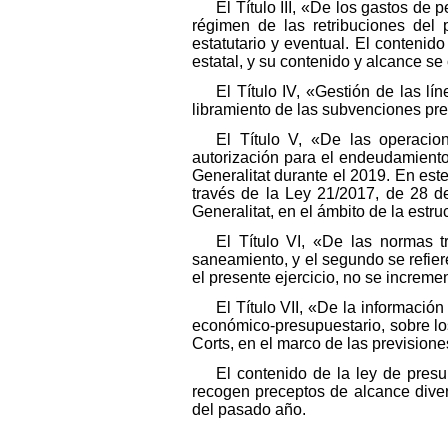
El Título III, «De los gastos de
régimen de las retribuciones del p
estatutario y eventual. El contenid
estatal, y su contenido y alcance s
El Título IV, «Gestión de las l
libramiento de las subvenciones previ
El Título V, «De las operacio
autorización para el endeudamiento 
Generalitat durante el 2019. En est
través de la Ley 21/2017, de 28 de
Generalitat, en el ámbito de la estruc
El Título VI, «De las normas t
saneamiento, y el segundo se refiere
el presente ejercicio, no se increme
El Título VII, «De la informació
económico-presupuestario, sobre l
Corts, en el marco de las prevision
El contenido de la ley de presu
recogen preceptos de alcance diver
del pasado año.