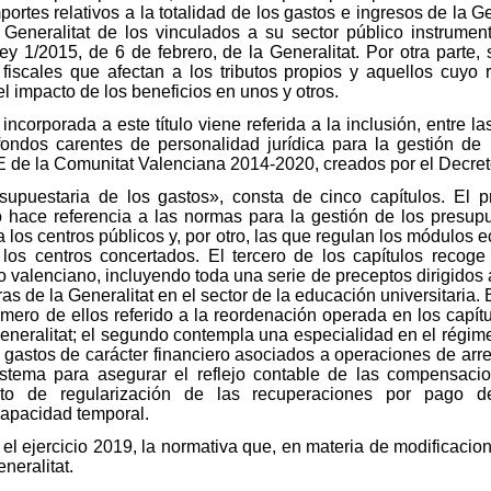
rtes relativos a la totalidad de los gastos e ingresos de la Gen
a Generalitat de los vinculados a su sector público instrument
Ley 1/2015, de 6 de febrero, de la Generalitat. Por otra parte,
s fiscales que afectan a los tributos propios y aquellos cuyo
l impacto de los beneficios en unos y otros.
incorporada a este título viene referida a la inclusión, entre 
fondos carentes de personalidad jurídica para la gestión de 
de la Comunitat Valenciana 2014-2020, creados por el Decreto
resupuestaria de los gastos», consta de cinco capítulos. El 
 hace referencia a las normas para la gestión de los presupu
a los centros públicos y, por otro, las que regulan los módulos
 los centros concertados. El tercero de los capítulos recog
io valenciano, incluyendo toda una serie de preceptos dirigidos 
as de la Generalitat en el sector de la educación universitaria.
imero de ellos referido a la reordenación operada en los capítu
 Generalitat; el segundo contempla una especialidad en el régi
os gastos de carácter financiero asociados a operaciones de ar
istema para asegurar el reflejo contable de las compensaci
nto de regularización de las recuperaciones por pago d
capacidad temporal.
a el ejercicio 2019, la normativa que, en materia de modificaci
neralitat.