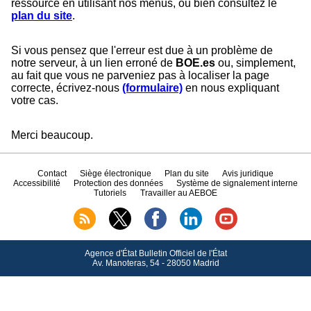
ressource en utilisant nos menus, ou bien consultez le
plan du site
.
Si vous pensez que l'erreur est due à un problème de
notre serveur, à un lien erroné de
BOE.es
ou, simplement,
au fait que vous ne parveniez pas à localiser la page
correcte, écrivez-nous
(formulaire)
en nous expliquant
votre cas.
Merci beaucoup.
Contact
Siège électronique
Plan du site
Avis juridique
Accessibilité
Protection des données
Système de signalement interne
Tutoriels
Travailler au AEBOE
Agence d'État Bulletin Officiel de l'État
Av.
Manoteras, 54 - 28050 Madrid