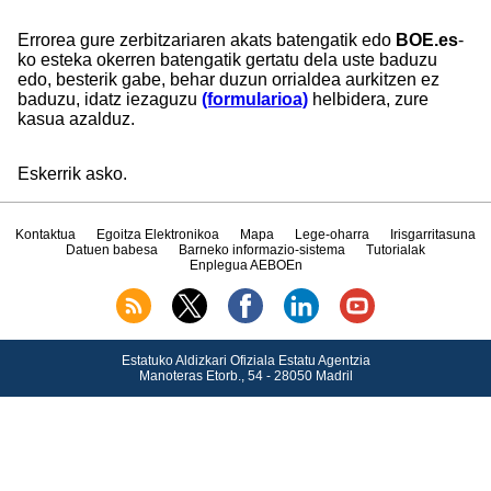
Errorea gure zerbitzariaren akats batengatik edo
BOE.es
-
ko esteka okerren batengatik gertatu dela uste baduzu
edo, besterik gabe, behar duzun orrialdea aurkitzen ez
baduzu, idatz iezaguzu
(formularioa)
helbidera, zure
kasua azalduz.
Eskerrik asko.
Kontaktua
Egoitza Elektronikoa
Mapa
Lege-oharra
Irisgarritasuna
Datuen babesa
Barneko informazio-sistema
Tutorialak
Enplegua AEBOEn
Estatuko Aldizkari Ofiziala Estatu Agentzia
Manoteras Etorb., 54 - 28050 Madril