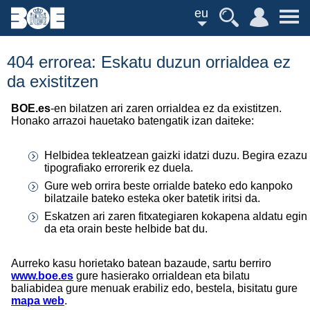
eu
404 errorea: Eskatu duzun orrialdea ez
da existitzen
BOE.es
-en bilatzen ari zaren orrialdea ez da existitzen.
Honako arrazoi hauetako batengatik izan daiteke:
Helbidea tekleatzean gaizki idatzi duzu. Begira ezazu
tipografiako errorerik ez duela.
Gure web orrira beste orrialde bateko edo kanpoko
bilatzaile bateko esteka oker batetik iritsi da.
Eskatzen ari zaren fitxategiaren kokapena aldatu egin
da eta orain beste helbide bat du.
Aurreko kasu horietako batean bazaude, sartu berriro
www.boe.es
gure hasierako orrialdean eta bilatu
baliabidea gure menuak erabiliz edo, bestela, bisitatu gure
mapa web
.