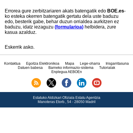
Errorea gure zerbitzariaren akats batengatik edo
BOE.es
-
ko esteka okerren batengatik gertatu dela uste baduzu
edo, besterik gabe, behar duzun orrialdea aurkitzen ez
baduzu, idatz iezaguzu
(formularioa)
helbidera, zure
kasua azalduz.
Eskerrik asko.
Kontaktua
Egoitza Elektronikoa
Mapa
Lege-oharra
Irisgarritasuna
Datuen babesa
Barneko informazio-sistema
Tutorialak
Enplegua AEBOEn
Estatuko Aldizkari Ofiziala Estatu Agentzia
Manoteras Etorb., 54 - 28050 Madril