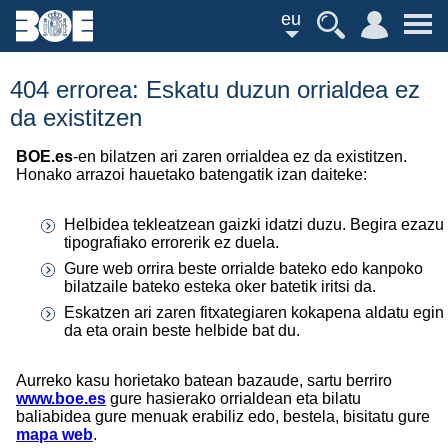
eu
404 errorea: Eskatu duzun orrialdea ez
da existitzen
BOE.es
-en bilatzen ari zaren orrialdea ez da existitzen.
Honako arrazoi hauetako batengatik izan daiteke:
Helbidea tekleatzean gaizki idatzi duzu. Begira ezazu
tipografiako errorerik ez duela.
Gure web orrira beste orrialde bateko edo kanpoko
bilatzaile bateko esteka oker batetik iritsi da.
Eskatzen ari zaren fitxategiaren kokapena aldatu egin
da eta orain beste helbide bat du.
Aurreko kasu horietako batean bazaude, sartu berriro
www.boe.es
gure hasierako orrialdean eta bilatu
baliabidea gure menuak erabiliz edo, bestela, bisitatu gure
mapa web
.