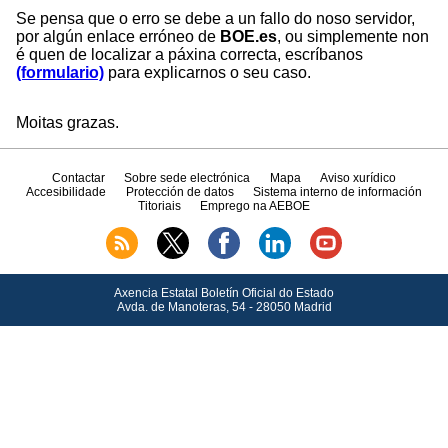
Se pensa que o erro se debe a un fallo do noso servidor,
por algún enlace erróneo de
BOE.es
, ou simplemente non
é quen de localizar a páxina correcta, escríbanos
(formulario)
para explicarnos o seu caso.
Moitas grazas.
Contactar
Sobre sede electrónica
Mapa
Aviso xurídico
Accesibilidade
Protección de datos
Sistema interno de información
Titoriais
Emprego na AEBOE
Axencia Estatal Boletín Oficial do Estado
Avda.
de Manoteras, 54 - 28050 Madrid