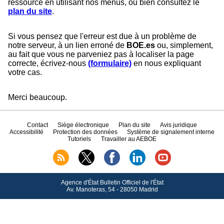
ressource en utilisant nos menus, ou bien consultez le
plan du site
.
Si vous pensez que l'erreur est due à un problème de
notre serveur, à un lien erroné de
BOE.es
ou, simplement,
au fait que vous ne parveniez pas à localiser la page
correcte, écrivez-nous
(formulaire)
en nous expliquant
votre cas.
Merci beaucoup.
Contact
Siège électronique
Plan du site
Avis juridique
Accessibilité
Protection des données
Système de signalement interne
Tutoriels
Travailler au AEBOE
Agence d'État Bulletin Officiel de l'État
Av.
Manoteras, 54 - 28050 Madrid