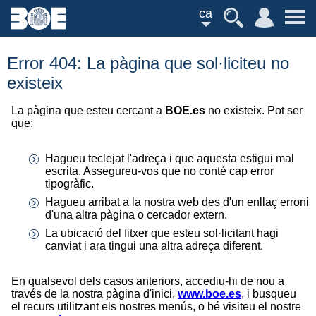
ca
Error 404: La pàgina que sol·liciteu no
existeix
La pàgina que esteu cercant a
BOE.es
no existeix. Pot ser
que:
Hagueu teclejat l'adreça i que aquesta estigui mal
escrita. Assegureu-vos que no conté cap error
tipogràfic.
Hagueu arribat a la nostra web des d'un enllaç erroni
d'una altra pàgina o cercador extern.
La ubicació del fitxer que esteu sol·licitant hagi
canviat i ara tingui una altra adreça diferent.
En qualsevol dels casos anteriors, accediu-hi de nou a
través de la nostra pàgina d'inici,
www.boe.es
, i busqueu
el recurs utilitzant els nostres menús, o bé visiteu el nostre