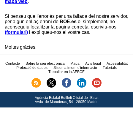
mapa web
.
Si penseu que l'error és per una fallada del nostre servidor,
per algun enllaç erroni de
BOE.es
o, simplement, no
aconseguiu localitzar la pàgina correcta, escriviu-nos
(formulari)
i expliqueu-nos el vostre cas.
Moltes gràcies.
Contacte
Sobre la seu electrònica
Mapa
Avís legal
Accessibilitat
Protecció de dades
Sistema intern d'informació
Tutorials
Treballar en la AEBOE
Agència Estatal Butlletí Oficial de l'Estat
Avda.
de Manoteras, 54 - 28050 Madrid