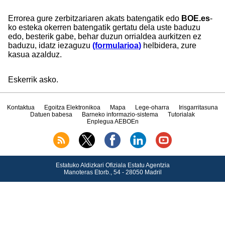
Errorea gure zerbitzariaren akats batengatik edo
BOE.es
-
ko esteka okerren batengatik gertatu dela uste baduzu
edo, besterik gabe, behar duzun orrialdea aurkitzen ez
baduzu, idatz iezaguzu
(formularioa)
helbidera, zure
kasua azalduz.
Eskerrik asko.
Kontaktua
Egoitza Elektronikoa
Mapa
Lege-oharra
Irisgarritasuna
Datuen babesa
Barneko informazio-sistema
Tutorialak
Enplegua AEBOEn
Estatuko Aldizkari Ofiziala Estatu Agentzia
Manoteras Etorb., 54 - 28050 Madril