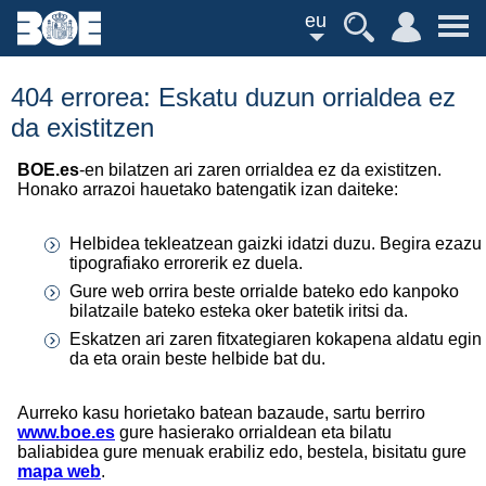
eu
404 errorea: Eskatu duzun orrialdea ez
da existitzen
BOE.es
-en bilatzen ari zaren orrialdea ez da existitzen.
Honako arrazoi hauetako batengatik izan daiteke:
Helbidea tekleatzean gaizki idatzi duzu. Begira ezazu
tipografiako errorerik ez duela.
Gure web orrira beste orrialde bateko edo kanpoko
bilatzaile bateko esteka oker batetik iritsi da.
Eskatzen ari zaren fitxategiaren kokapena aldatu egin
da eta orain beste helbide bat du.
Aurreko kasu horietako batean bazaude, sartu berriro
www.boe.es
gure hasierako orrialdean eta bilatu
baliabidea gure menuak erabiliz edo, bestela, bisitatu gure
mapa web
.