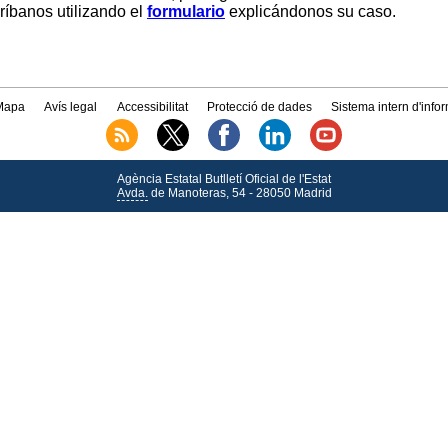
críbanos utilizando el
formulario
explicándonos su caso.
Mapa
Avís legal
Accessibilitat
Protecció de dades
Sistema intern d'info
Agència Estatal Butlletí Oficial de l'Estat
Avda.
de Manoteras, 54 - 28050 Madrid