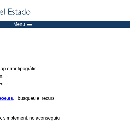
Menu
p error tipogràfic.
n.
ent.
oe.es
, i busqueu el recurs
, simplement, no aconseguiu