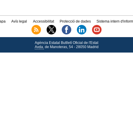
apa
Avís legal
Accessibilitat
Protecció de dades
Sistema intern d'infor
Agència Estatal Butlletí Oficial de l'Estat
Avda.
de Manoteras, 54 - 28050 Madrid