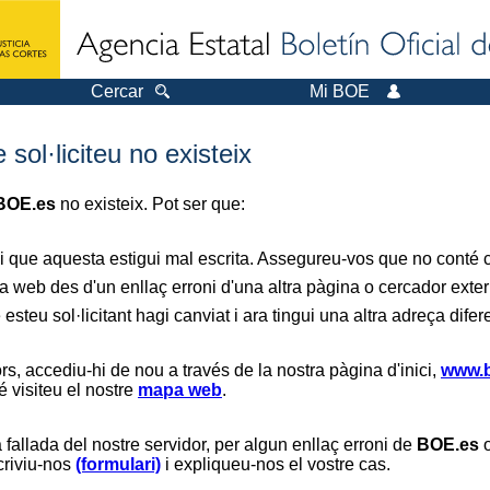
Cercar
Mi BOE
sol·liciteu no existeix
BOE.es
no existeix. Pot ser que:
i que aquesta estigui mal escrita. Assegureu-vos que no conté ca
a web des d'un enllaç erroni d'una altra pàgina o cercador exter
 esteu sol·licitant hagi canviat i ara tingui una altra adreça difer
s, accediu-hi de nou a través de la nostra pàgina d'inici,
www.b
é visiteu el nostre
mapa web
.
 fallada del nostre servidor, per algun enllaç erroni de
BOE.es
o
scriviu-nos
(formulari)
i expliqueu-nos el vostre cas.