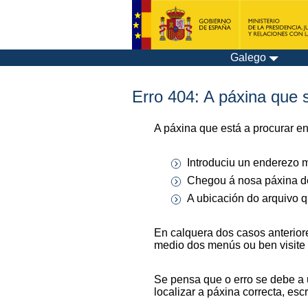
Galego
Erro 404: A páxina que s
A páxina que está a procurar e
Introduciu un enderezo m
Chegou á nosa páxina de
A ubicación do arquivo q
En calquera dos casos anterior
medio dos menús ou ben visite
Se pensa que o erro se debe a 
localizar a páxina correcta, es