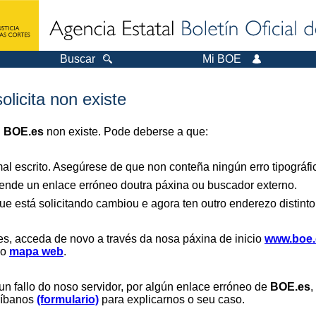
Buscar
Mi BOE
olicita non existe
n
BOE.es
non existe. Pode deberse a que:
al escrito. Asegúrese de que non conteña ningún erro tipográfi
nde un enlace erróneo doutra páxina ou buscador externo.
ue está solicitando cambiou e agora ten outro enderezo distinto
es, acceda de novo a través da nosa páxina de inicio
www.boe.
 o
mapa web
.
un fallo do noso servidor, por algún enlace erróneo de
BOE.es
,
críbanos
(formulario)
para explicarnos o seu caso.