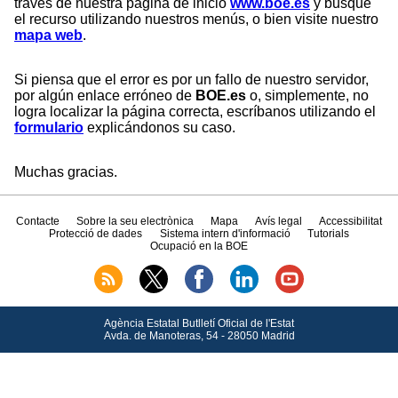
través de nuestra página de inicio
www.boe.es
y busque
el recurso utilizando nuestros menús, o bien visite nuestro
mapa web
.
Si piensa que el error es por un fallo de nuestro servidor,
por algún enlace erróneo de
BOE.es
o, simplemente, no
logra localizar la página correcta, escríbanos utilizando el
formulario
explicándonos su caso.
Muchas gracias.
Contacte
Sobre la seu electrònica
Mapa
Avís legal
Accessibilitat
Protecció de dades
Sistema intern d'informació
Tutorials
Ocupació en la BOE
Agència Estatal Butlletí Oficial de l'Estat
Avda.
de Manoteras, 54 - 28050 Madrid