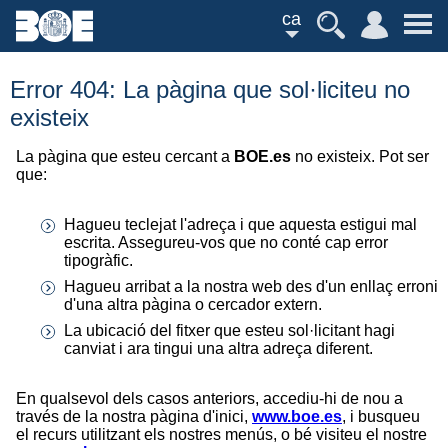
ca
Error 404: La pàgina que sol·liciteu no
existeix
La pàgina que esteu cercant a
BOE.es
no existeix. Pot ser
que:
Hagueu teclejat l'adreça i que aquesta estigui mal
escrita. Assegureu-vos que no conté cap error
tipogràfic.
Hagueu arribat a la nostra web des d'un enllaç erroni
d'una altra pàgina o cercador extern.
La ubicació del fitxer que esteu sol·licitant hagi
canviat i ara tingui una altra adreça diferent.
En qualsevol dels casos anteriors, accediu-hi de nou a
través de la nostra pàgina d'inici,
www.boe.es
, i busqueu
el recurs utilitzant els nostres menús, o bé visiteu el nostre