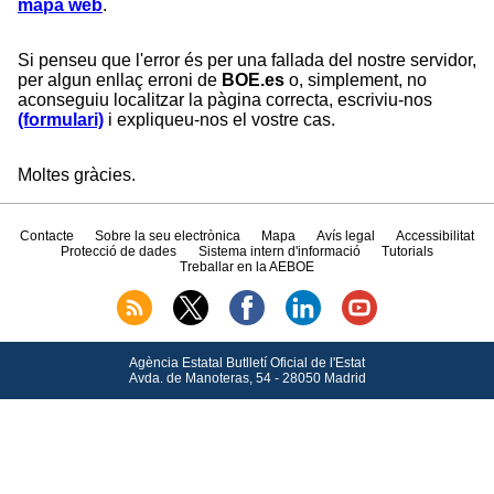
mapa web
.
Si penseu que l'error és per una fallada del nostre servidor,
per algun enllaç erroni de
BOE.es
o, simplement, no
aconseguiu localitzar la pàgina correcta, escriviu-nos
(formulari)
i expliqueu-nos el vostre cas.
Moltes gràcies.
Contacte
Sobre la seu electrònica
Mapa
Avís legal
Accessibilitat
Protecció de dades
Sistema intern d'informació
Tutorials
Treballar en la AEBOE
Agència Estatal Butlletí Oficial de l'Estat
Avda.
de Manoteras, 54 - 28050 Madrid