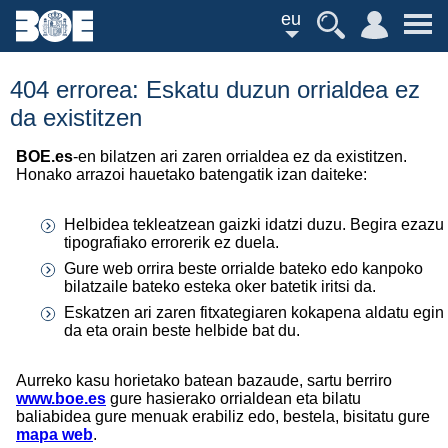
eu
404 errorea: Eskatu duzun orrialdea ez
da existitzen
BOE.es
-en bilatzen ari zaren orrialdea ez da existitzen.
Honako arrazoi hauetako batengatik izan daiteke:
Helbidea tekleatzean gaizki idatzi duzu. Begira ezazu
tipografiako errorerik ez duela.
Gure web orrira beste orrialde bateko edo kanpoko
bilatzaile bateko esteka oker batetik iritsi da.
Eskatzen ari zaren fitxategiaren kokapena aldatu egin
da eta orain beste helbide bat du.
Aurreko kasu horietako batean bazaude, sartu berriro
www.boe.es
gure hasierako orrialdean eta bilatu
baliabidea gure menuak erabiliz edo, bestela, bisitatu gure
mapa web
.