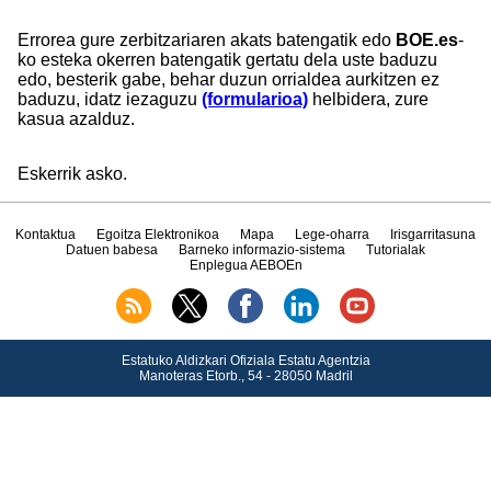
Errorea gure zerbitzariaren akats batengatik edo
BOE.es
-
ko esteka okerren batengatik gertatu dela uste baduzu
edo, besterik gabe, behar duzun orrialdea aurkitzen ez
baduzu, idatz iezaguzu
(formularioa)
helbidera, zure
kasua azalduz.
Eskerrik asko.
Kontaktua
Egoitza Elektronikoa
Mapa
Lege-oharra
Irisgarritasuna
Datuen babesa
Barneko informazio-sistema
Tutorialak
Enplegua AEBOEn
Estatuko Aldizkari Ofiziala Estatu Agentzia
Manoteras Etorb., 54 - 28050 Madril