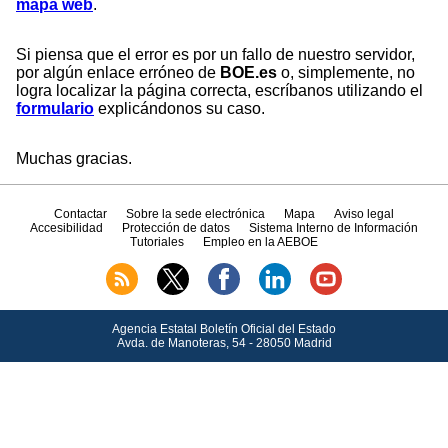
mapa web
.
Si piensa que el error es por un fallo de nuestro servidor,
por algún enlace erróneo de
BOE.es
o, simplemente, no
logra localizar la página correcta, escríbanos utilizando el
formulario
explicándonos su caso.
Muchas gracias.
Contactar
Sobre la sede electrónica
Mapa
Aviso legal
Accesibilidad
Protección de datos
Sistema Interno de Información
Tutoriales
Empleo en la AEBOE
Agencia Estatal Boletín Oficial del Estado
Avda.
de Manoteras, 54 - 28050 Madrid