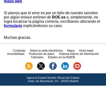
mapa web
.
Si piensa que el error es por un fallo de nuestro servidor,
por algún enlace erróneo de
BOE.es
o, simplemente, no
logra localizar la página correcta, escríbanos utilizando el
formulario
explicándonos su caso.
Muchas gracias.
Contactar
Sobre la sede electrónica
Mapa
Aviso legal
Accesibilidad
Protección de datos
Sistema Interno de Información
Tutoriales
Empleo en la AEBOE
Agencia Estatal Boletín Oficial del Estado
Avda.
de Manoteras, 54 - 28050 Madrid