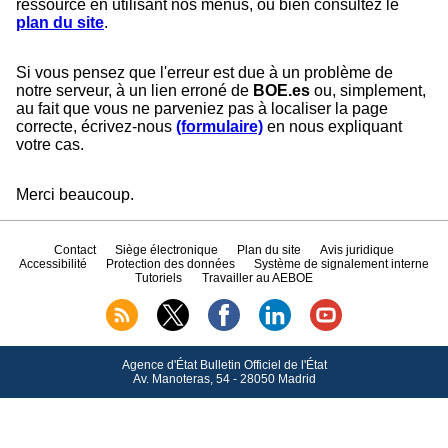
ressource en utilisant nos menus, ou bien consultez le
plan du site
.
Si vous pensez que l'erreur est due à un problème de
notre serveur, à un lien erroné de
BOE.es
ou, simplement,
au fait que vous ne parveniez pas à localiser la page
correcte, écrivez-nous
(formulaire)
en nous expliquant
votre cas.
Merci beaucoup.
Contact
Siège électronique
Plan du site
Avis juridique
Accessibilité
Protection des données
Système de signalement interne
Tutoriels
Travailler au AEBOE
Agence d'État Bulletin Officiel de l'État
Av.
Manoteras, 54 - 28050 Madrid