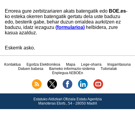
Errorea gure zerbitzariaren akats batengatik edo
BOE.es
-
ko esteka okerren batengatik gertatu dela uste baduzu
edo, besterik gabe, behar duzun orrialdea aurkitzen ez
baduzu, idatz iezaguzu
(formularioa)
helbidera, zure
kasua azalduz.
Eskerrik asko.
Kontaktua
Egoitza Elektronikoa
Mapa
Lege-oharra
Irisgarritasuna
Datuen babesa
Barneko informazio-sistema
Tutorialak
Enplegua AEBOEn
Estatuko Aldizkari Ofiziala Estatu Agentzia
Manoteras Etorb., 54 - 28050 Madril