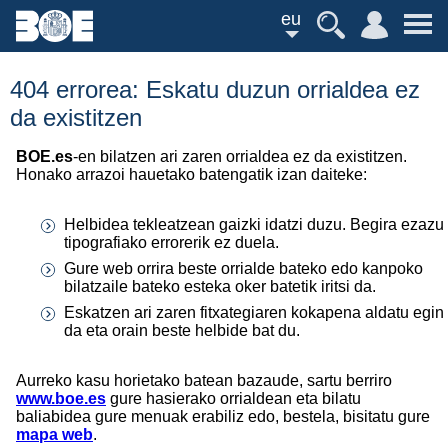
eu
404 errorea: Eskatu duzun orrialdea ez
da existitzen
BOE.es
-en bilatzen ari zaren orrialdea ez da existitzen.
Honako arrazoi hauetako batengatik izan daiteke:
Helbidea tekleatzean gaizki idatzi duzu. Begira ezazu
tipografiako errorerik ez duela.
Gure web orrira beste orrialde bateko edo kanpoko
bilatzaile bateko esteka oker batetik iritsi da.
Eskatzen ari zaren fitxategiaren kokapena aldatu egin
da eta orain beste helbide bat du.
Aurreko kasu horietako batean bazaude, sartu berriro
www.boe.es
gure hasierako orrialdean eta bilatu
baliabidea gure menuak erabiliz edo, bestela, bisitatu gure
mapa web
.