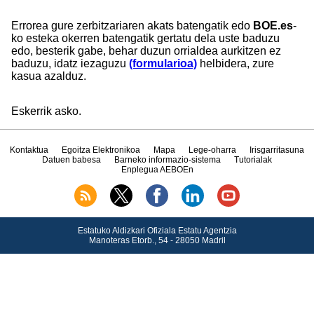
Errorea gure zerbitzariaren akats batengatik edo
BOE.es
-
ko esteka okerren batengatik gertatu dela uste baduzu
edo, besterik gabe, behar duzun orrialdea aurkitzen ez
baduzu, idatz iezaguzu
(formularioa)
helbidera, zure
kasua azalduz.
Eskerrik asko.
Kontaktua
Egoitza Elektronikoa
Mapa
Lege-oharra
Irisgarritasuna
Datuen babesa
Barneko informazio-sistema
Tutorialak
Enplegua AEBOEn
Estatuko Aldizkari Ofiziala Estatu Agentzia
Manoteras Etorb., 54 - 28050 Madril