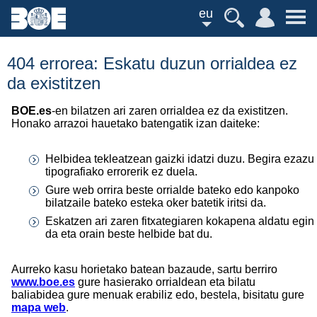
eu
404 errorea: Eskatu duzun orrialdea ez
da existitzen
BOE.es
-en bilatzen ari zaren orrialdea ez da existitzen.
Honako arrazoi hauetako batengatik izan daiteke:
Helbidea tekleatzean gaizki idatzi duzu. Begira ezazu
tipografiako errorerik ez duela.
Gure web orrira beste orrialde bateko edo kanpoko
bilatzaile bateko esteka oker batetik iritsi da.
Eskatzen ari zaren fitxategiaren kokapena aldatu egin
da eta orain beste helbide bat du.
Aurreko kasu horietako batean bazaude, sartu berriro
www.boe.es
gure hasierako orrialdean eta bilatu
baliabidea gure menuak erabiliz edo, bestela, bisitatu gure
mapa web
.