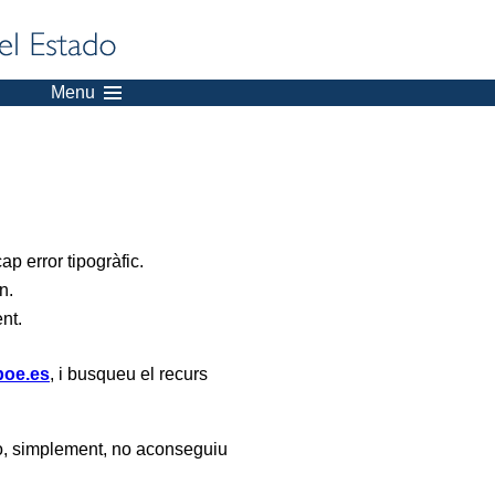
Menu
p error tipogràfic.
n.
ent.
oe.es
, i busqueu el recurs
, simplement, no aconseguiu