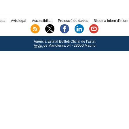
apa
Avís legal
Accessibilitat
Protecció de dades
Sistema intern d'infor
Agència Estatal Butlletí Oficial de l'Estat
Avda.
de Manoteras, 54 - 28050 Madrid