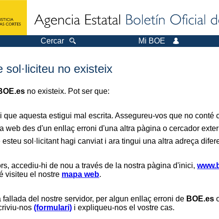
Cercar
Mi BOE
sol·liciteu no existeix
BOE.es
no existeix. Pot ser que:
i que aquesta estigui mal escrita. Assegureu-vos que no conté ca
a web des d'un enllaç erroni d'una altra pàgina o cercador exter
 esteu sol·licitant hagi canviat i ara tingui una altra adreça difer
s, accediu-hi de nou a través de la nostra pàgina d'inici,
www.b
é visiteu el nostre
mapa web
.
 fallada del nostre servidor, per algun enllaç erroni de
BOE.es
o
scriviu-nos
(formulari)
i expliqueu-nos el vostre cas.