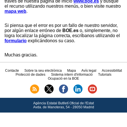
través de nuestra página de inicio
www.boe.es
y busque
el recurso utilizando nuestros menús, o bien visite nuestro
mapa web
.
Si piensa que el error es por un fallo de nuestro servidor,
por algún enlace erróneo de
BOE.es
o, simplemente, no
logra localizar la página correcta, escríbanos utilizando el
formulario
explicándonos su caso.
Muchas gracias.
Contacte
Sobre la seu electrònica
Mapa
Avís legal
Accessibilitat
Protecció de dades
Sistema intern d'informació
Tutorials
Ocupació en la BOE
Agència Estatal Butlletí Oficial de l'Estat
Avda.
de Manoteras, 54 - 28050 Madrid